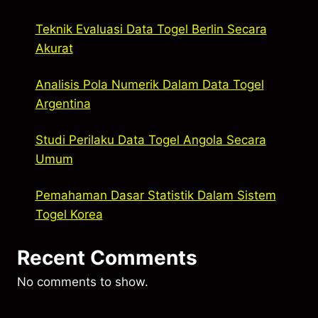
Teknik Evaluasi Data Togel Berlin Secara
Akurat
Analisis Pola Numerik Dalam Data Togel
Argentina
Studi Perilaku Data Togel Angola Secara
Umum
Pemahaman Dasar Statistik Dalam Sistem
Togel Korea
Recent Comments
No comments to show.