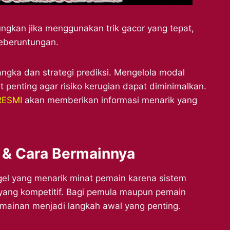
ngkan jika menggunakan trik gacor yang tepat,
eberuntungan.
ngka dan strategi prediksi. Mengelola modal
t penting agar risiko kerugian dapat diminimalkan.
RESMI
akan memberikan informasi menarik yang
 & Cara Bermainnya
ogel yang menarik minat pemain karena sistem
yang kompetitif. Bagi pemula maupun pemain
ainan menjadi langkah awal yang penting.