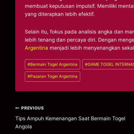
membuat keputusan impulsif. Memiliki mental 
yang diterapkan lebih efektif.
Selain itu, fokus pada analisis angka dan
lebih tenang dan percaya diri. Dengan men
Argentina
menjadi lebih menyenangkan sekali
Post
#
Bermain Togel Argentina
#
GAME TOGEL INTERNA
Tags:
#
Pasaran Togel Argentina
Post
PREVIOUS
Tips Ampuh Kemenangan Saat Bermain Togel
navigation
Angola