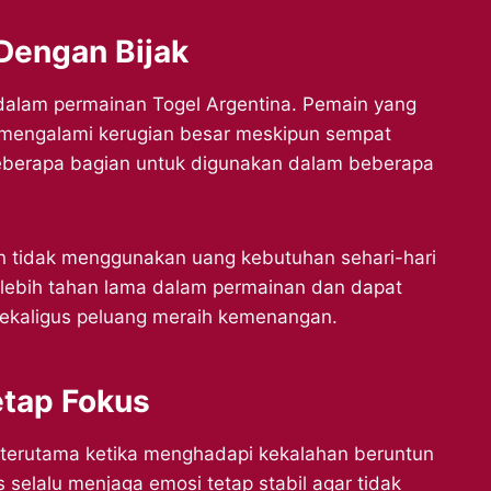
Dengan Bijak
alam permainan Togel Argentina. Pemain yang
 mengalami kerugian besar meskipun sempat
berapa bagian untuk digunakan dalam beberapa
n tidak menggunakan uang kebutuhan sehari-hari
n lebih tahan lama dalam permainan dan dapat
sekaligus peluang meraih kemenangan.
etap Fokus
 terutama ketika menghadapi kekalahan beruntun
selalu menjaga emosi tetap stabil agar tidak