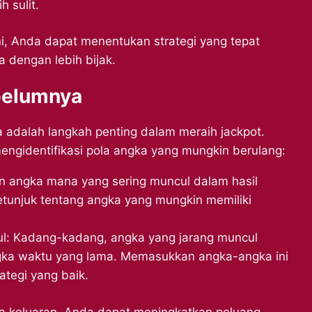
h sulit.
i, Anda dapat menentukan strategi yang tepat
 dengan lebih bijak.
ebelumnya
 adalah langkah penting dalam meraih jackpot.
engidentifikasi pola angka yang mungkin berulang:
n angka mana yang sering muncul dalam hasil
tunjuk tentang angka yang mungkin memiliki
l: Kadang-kadang, angka yang jarang muncul
angka waktu yang lama. Memasukkan angka-angka ini
ategi yang baik.
ta keluaran, Anda dapat meningkatkan peluang