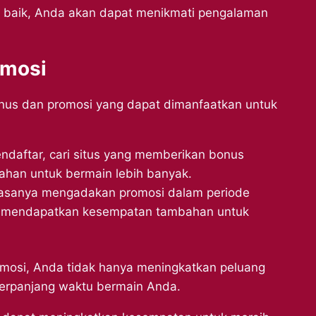
baik, Anda akan dapat menikmati pengalaman
omosi
nus dan promosi yang dapat dimanfaatkan untuk
ndaftar, cari situs yang memberikan bonus
ahan untuk bermain lebih banyak.
biasanya mengadakan promosi dalam periode
nda mendapatkan kesempatan tambahan untuk
mosi, Anda tidak hanya meningkatkan peluang
erpanjang waktu bermain Anda.