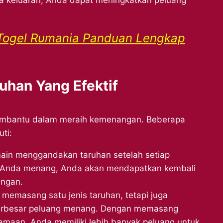
Togel Rumania Panduan Lengkap
uhan Yang Efektif
membantu dalam meraih kemenangan. Beberapa
ti:
emain menggandakan taruhan setelah setiap
jika Anda menang, Anda akan mendapatkan kembali
ungan.
 memasang satu jenis taruhan, tetapi juga
erbesar peluang menang. Dengan memasang
amaan, Anda memiliki lebih banyak peluang untuk