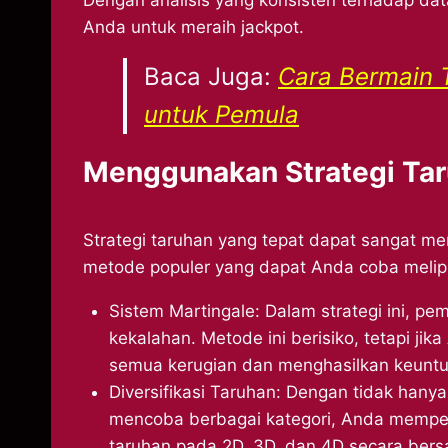
Anda untuk meraih jackpot.
Baca Juga:
Cara Bermain 
untuk Pemula
Menggunakan Strategi Tar
Strategi taruhan yang tepat dapat sangat 
metode populer yang dapat Anda coba melipu
Sistem Martingale: Dalam strategi ini, p
kekalahan. Metode ini berisiko, tetapi 
semua kerugian dan menghasilkan keunt
Diversifikasi Taruhan: Dengan tidak hanya
mencoba berbagai kategori, Anda memp
taruhan pada 2D, 3D, dan 4D secara bers