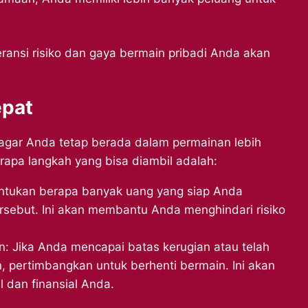
ransi risiko dan gaya bermain pribadi Anda akan
epat
agar Anda tetap berada dalam permainan lebih
erapa langkah yang bisa diambil adalah:
ntukan berapa banyak uang yang siap Anda
rsebut. Ini akan membantu Anda menghindari risiko
 Jika Anda mencapai batas kerugian atau telah
 pertimbangkan untuk berhenti bermain. Ini akan
dan finansial Anda.