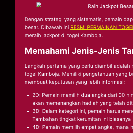
Dengan strategi yang sistematis, pemain d
besar. Dibawah ini
RESMI PERMAINAN TOGE
meraih jackpot di togel Kamboja.
Memahami Jenis-Jenis Ta
Langkah pertama yang perlu diambil adalah
togel Kamboja. Memiliki pengetahuan yang b
membuat keputusan yang lebih informasi:
2D: Pemain memilih dua angka dari 00 hin
akan memenangkan hadiah yang telah dit
3D: Dalam kategori ini, pemain harus men
Tambahan tingkat kerumitan ini biasanya
4D: Pemain memilih empat angka, mana ha