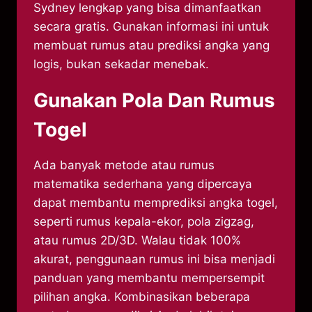
Sydney lengkap yang bisa dimanfaatkan
secara gratis. Gunakan informasi ini untuk
membuat rumus atau prediksi angka yang
logis, bukan sekadar menebak.
Gunakan Pola Dan Rumus
Togel
Ada banyak metode atau rumus
matematika sederhana yang dipercaya
dapat membantu memprediksi angka togel,
seperti rumus kepala-ekor, pola zigzag,
atau rumus 2D/3D. Walau tidak 100%
akurat, penggunaan rumus ini bisa menjadi
panduan yang membantu mempersempit
pilihan angka. Kombinasikan beberapa