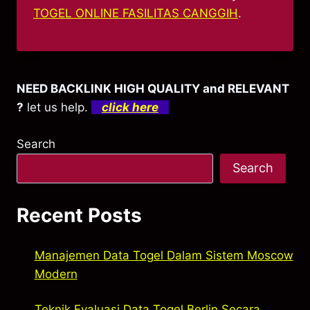
TOGEL ONLINE FASILITAS CANGGIH
.
NEED BACKLINK HIGH QUALITY and RELEVANT
?
let us help.
click here
Search
Search
Recent Posts
Manajemen Data Togel Dalam Sistem Moscow
Modern
Teknik Evaluasi Data Togel Berlin Secara