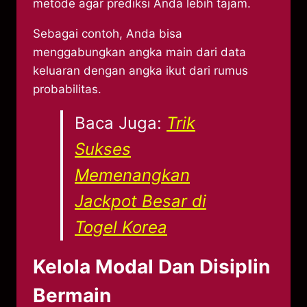
metode agar prediksi Anda lebih tajam.
Sebagai contoh, Anda bisa
menggabungkan angka main dari data
keluaran dengan angka ikut dari rumus
probabilitas.
Baca Juga:
Trik
Sukses
Memenangkan
Jackpot Besar di
Togel Korea
Kelola Modal Dan Disiplin
Bermain