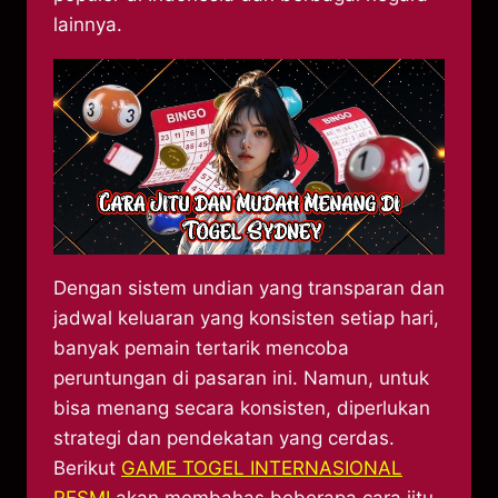
lainnya.
Dengan sistem undian yang transparan dan
jadwal keluaran yang konsisten setiap hari,
banyak pemain tertarik mencoba
peruntungan di pasaran ini. Namun, untuk
bisa menang secara konsisten, diperlukan
strategi dan pendekatan yang cerdas.
Berikut
GAME TOGEL INTERNASIONAL