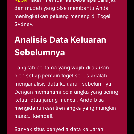
RESMI
akan membahas beberapa cara jitu
dan mudah yang bisa membantu Anda
meningkatkan peluang menang di Togel
Sydney.
Analisis Data Keluaran
Sebelumnya
Langkah pertama yang wajib dilakukan
oleh setiap pemain togel serius adalah
menganalisis data keluaran sebelumnya.
Dengan memahami pola angka yang sering
keluar atau jarang muncul, Anda bisa
mengidentifikasi tren angka yang mungkin
muncul kembali.
Banyak situs penyedia data keluaran