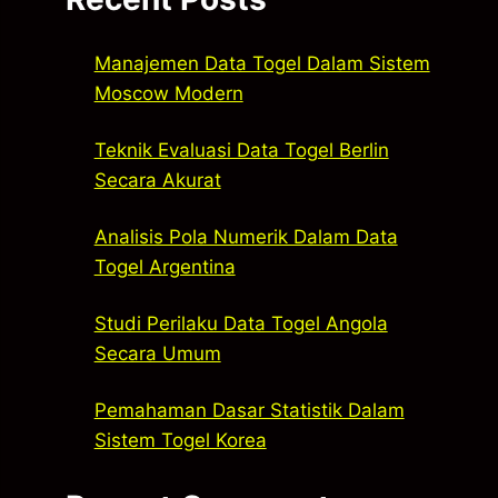
Manajemen Data Togel Dalam Sistem
Moscow Modern
Teknik Evaluasi Data Togel Berlin
Secara Akurat
Analisis Pola Numerik Dalam Data
Togel Argentina
Studi Perilaku Data Togel Angola
Secara Umum
Pemahaman Dasar Statistik Dalam
Sistem Togel Korea