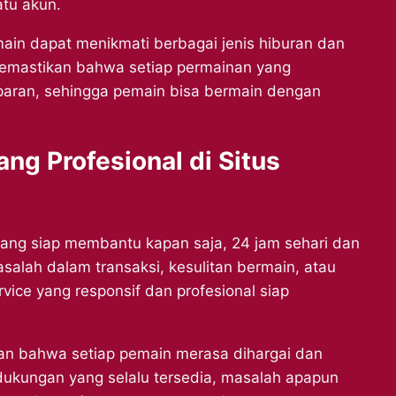
atu akun.
ain dapat menikmati berbagai jenis hiburan dan
emastikan bahwa setiap permainan yang
sparan, sehingga pemain bisa bermain dengan
ng Profesional di Situs
ang siap membantu kapan saja, 24 jam sehari dan
alah dalam transaksi, kesulitan bermain, atau
rvice yang responsif dan profesional siap
an bahwa setiap pemain merasa dihargai dan
dukungan yang selalu tersedia, masalah apapun