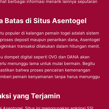
ihat berbagai informasi menarik lainnya seputaran
 Batas di Situs Asentogel
u populer di kalangan pemain togel adalah sistem
m proses deposit maupun penarikan dana, Asentogel
kinkan transaksi dilakukan dalam hitungan menit.
tau dompet digital seperti OVO dan DANA akan
erlu menunggu lama untuk mulai bermain. Begitu
mastikan bahwa proses pencairan kemenangan
emberi pemain kenyamanan tanpa harus menunggu
ksi yang Terjamin
i Asentogel. Situs ini menggunakan enkripsi SSL