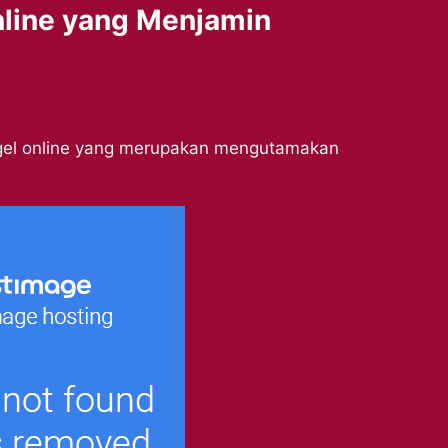
nline yang Menjamin
togel online yang merupakan mengutamakan