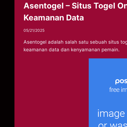
Asentogel – Situs Togel O
Keamanan Data
05/21/2025
Asentogel adalah salah satu sebuah situs 
keamanan data dan kenyamanan pemain.