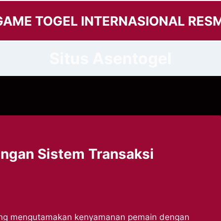
GAME TOGEL INTERNASIONAL RESM
Situs Asentogel
engan Sistem Transaksi
e yang mengutamakan kenyamanan pemain dengan