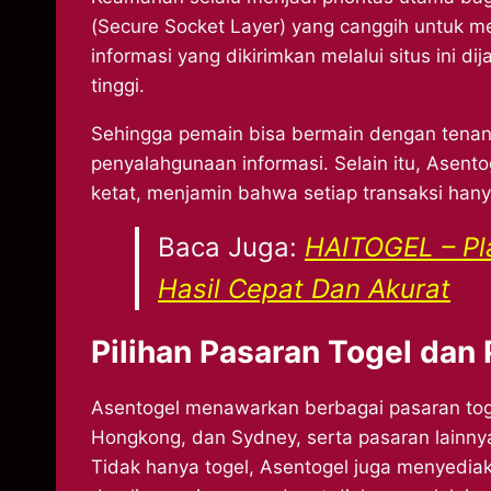
(Secure Socket Layer) yang canggih untuk me
informasi yang dikirimkan melalui situs ini 
tinggi.
Sehingga pemain bisa bermain dengan tenang
penyalahgunaan informasi. Selain itu, Asento
ketat, menjamin bahwa setiap transaksi hany
Baca Juga:
HAITOGEL – Pl
Hasil Cepat Dan Akurat
Pilihan Pasaran Togel dan
Asentogel menawarkan berbagai pasaran toge
Hongkong, dan Sydney, serta pasaran lainn
Tidak hanya togel, Asentogel juga menyediak