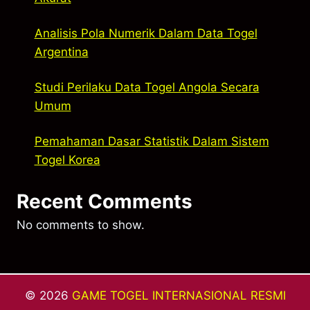
Analisis Pola Numerik Dalam Data Togel
Argentina
Studi Perilaku Data Togel Angola Secara
Umum
Pemahaman Dasar Statistik Dalam Sistem
Togel Korea
Recent Comments
No comments to show.
© 2026
GAME TOGEL INTERNASIONAL RESMI