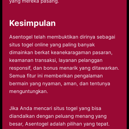
yang mereka pasang.
Kesimpulan
Asentogel telah membuktikan dirinya sebagai
situs togel online yang paling banyak
dimainkan berkat keanekaragaman pasaran,
keamanan transaksi, layanan pelanggan
responsif, dan bonus menarik yang ditawarkan.
Semua fitur ini memberikan pengalaman
bermain yang nyaman, aman, dan tentunya
menguntungkan.
Jika Anda mencari situs togel yang bisa
diandalkan dengan peluang menang yang
besar, Asentogel adalah pilihan yang tepat.