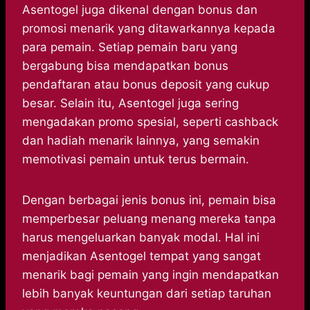
Asentogel juga dikenal dengan bonus dan
promosi menarik yang ditawarkannya kepada
para pemain. Setiap pemain baru yang
bergabung bisa mendapatkan bonus
pendaftaran atau bonus deposit yang cukup
besar. Selain itu, Asentogel juga sering
mengadakan promo spesial, seperti cashback
dan hadiah menarik lainnya, yang semakin
memotivasi pemain untuk terus bermain.
Dengan berbagai jenis bonus ini, pemain bisa
memperbesar peluang menang mereka tanpa
harus mengeluarkan banyak modal. Hal ini
menjadikan Asentogel tempat yang sangat
menarik bagi pemain yang ingin mendapatkan
lebih banyak keuntungan dari setiap taruhan