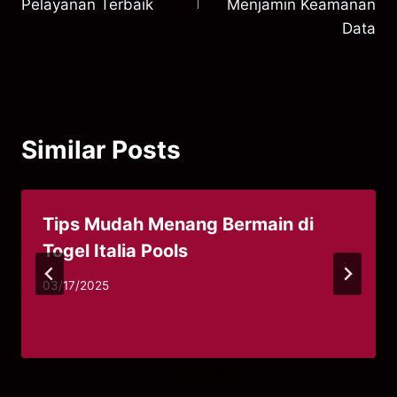
Pelayanan Terbaik
Menjamin Keamanan
Data
Similar Posts
Tips Mudah Menang Bermain di
Togel Italia Pools
03/17/2025