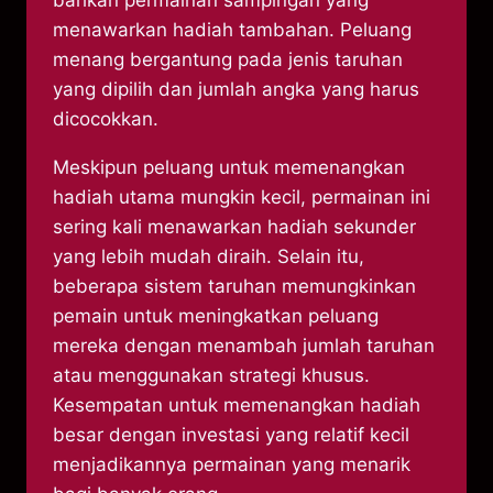
menawarkan hadiah tambahan. Peluang
menang bergantung pada jenis taruhan
yang dipilih dan jumlah angka yang harus
dicocokkan.
Meskipun peluang untuk memenangkan
hadiah utama mungkin kecil, permainan ini
sering kali menawarkan hadiah sekunder
yang lebih mudah diraih. Selain itu,
beberapa sistem taruhan memungkinkan
pemain untuk meningkatkan peluang
mereka dengan menambah jumlah taruhan
atau menggunakan strategi khusus.
Kesempatan untuk memenangkan hadiah
besar dengan investasi yang relatif kecil
menjadikannya permainan yang menarik