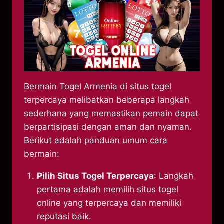
Bermain Togel Armenia di situs togel
terpercaya melibatkan beberapa langkah
sederhana yang memastikan pemain dapat
berpartisipasi dengan aman dan nyaman.
Berikut adalah panduan umum cara
bermain:
Pilih Situs Togel Terpercaya
: Langkah
pertama adalah memilih situs togel
online yang terpercaya dan memiliki
reputasi baik.