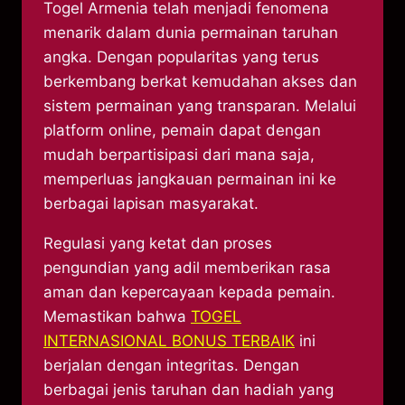
Togel Armenia telah menjadi fenomena
menarik dalam dunia permainan taruhan
angka. Dengan popularitas yang terus
berkembang berkat kemudahan akses dan
sistem permainan yang transparan. Melalui
platform online, pemain dapat dengan
mudah berpartisipasi dari mana saja,
memperluas jangkauan permainan ini ke
berbagai lapisan masyarakat.
Regulasi yang ketat dan proses
pengundian yang adil memberikan rasa
aman dan kepercayaan kepada pemain.
Memastikan bahwa
TOGEL
INTERNASIONAL BONUS TERBAIK
ini
berjalan dengan integritas. Dengan
berbagai jenis taruhan dan hadiah yang