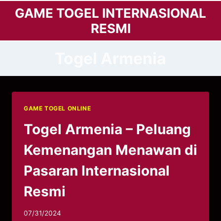
Skip
GAME TOGEL INTERNASIONAL
to
RESMI
content
Togel Armenia
GAME TOGEL ONLINE
Togel Armenia – Peluang
Kemenangan Menawan di
Pasaran Internasional
Resmi
07/31/2024