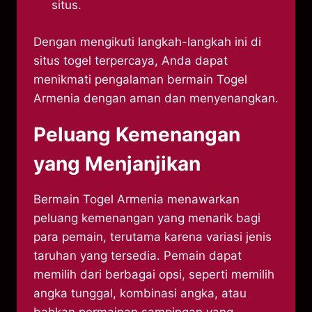
situs.
Dengan mengikuti langkah-langkah ini di
situs togel terpercaya, Anda dapat
menikmati pengalaman bermain Togel
Armenia dengan aman dan menyenangkan.
Peluang Kemenangan
yang Menjanjikan
Bermain Togel Armenia menawarkan
peluang kemenangan yang menarik bagi
para pemain, terutama karena variasi jenis
taruhan yang tersedia. Pemain dapat
memilih dari berbagai opsi, seperti memilih
angka tunggal, kombinasi angka, atau
bahkan permainan sampingan yang