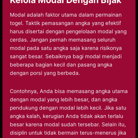
Kelola Modal Dengan Bijak
Modal adalah faktor utama dalam permainan
togel. Taktik pemasangan angka yang efektif
harus disertai dengan pengelolaan modal yang
cerdas. Jangan pernah memasang seluruh
modal pada satu angka saja karena risikonya
sangat besar. Sebaiknya bagi modal menjadi
beberapa bagian kecil dan pasang angka
dengan porsi yang berbeda.
Contohnya, Anda bisa memasang angka utama
dengan modal yang lebih besar, dan angka
pendukung dengan modal lebih kecil. Jika satu
angka kalah, kerugian Anda tidak akan terlalu
besar karena modal sudah tersebar. Selain itu,
disiplin untuk tidak bermain terus-menerus jika