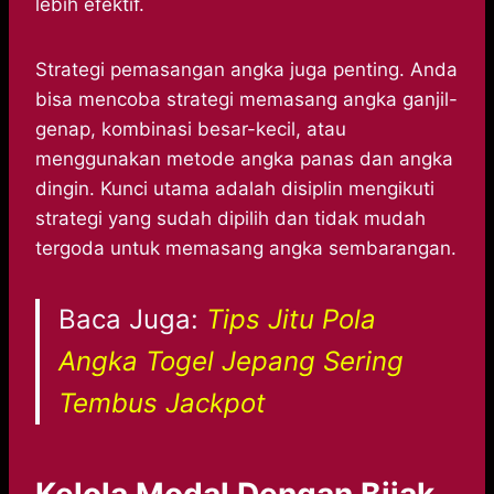
lebih efektif.
Strategi pemasangan angka juga penting. Anda
bisa mencoba strategi memasang angka ganjil-
genap, kombinasi besar-kecil, atau
menggunakan metode angka panas dan angka
dingin. Kunci utama adalah disiplin mengikuti
strategi yang sudah dipilih dan tidak mudah
tergoda untuk memasang angka sembarangan.
Baca Juga:
Tips Jitu Pola
Angka Togel Jepang Sering
Tembus Jackpot