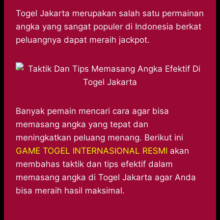
h
a
e
e
k
i
a
c
s
l
y
n
Togel Jakarta merupakan salah satu permainan
t
e
s
e
p
e
angka yang sangat populer di Indonesia berkat
s
b
e
g
e
peluangnya dapat meraih jackpot.
A
o
n
r
p
o
g
a
p
k
e
m
r
Banyak pemain mencari cara agar bisa
memasang angka yang tepat dan
meningkatkan peluang menang. Berikut ini
GAME TOGEL INTERNASIONAL RESMI
akan
membahas taktik dan tips efektif dalam
memasang angka di Togel Jakarta agar Anda
bisa meraih hasil maksimal.