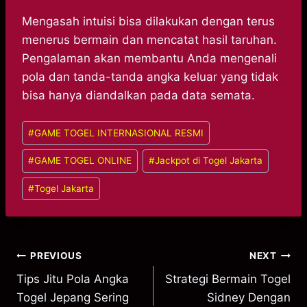
Mengasah intuisi bisa dilakukan dengan terus
menerus bermain dan mencatat hasil taruhan.
Pengalaman akan membantu Anda mengenali
pola dan tanda-tanda angka keluar yang tidak
bisa hanya diandalkan pada data semata.
Post
#
GAME TOGEL INTERNASIONAL RESMI
Tags:
#
GAME TOGEL ONLINE
#
Jackpot di Togel Jakarta
#
Togel Jakarta
Post
PREVIOUS
NEXT
Tips Jitu Pola Angka
Strategi Bermain Togel
navigation
Togel Jepang Sering
Sidney Dengan