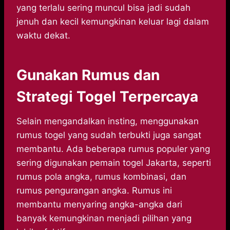
yang terlalu sering muncul bisa jadi sudah
jenuh dan kecil kemungkinan keluar lagi dalam
waktu dekat.
Gunakan Rumus dan
Strategi Togel Terpercaya
Selain mengandalkan insting, menggunakan
rumus togel yang sudah terbukti juga sangat
membantu. Ada beberapa rumus populer yang
sering digunakan pemain togel Jakarta, seperti
rumus pola angka, rumus kombinasi, dan
rumus pengurangan angka. Rumus ini
membantu menyaring angka-angka dari
banyak kemungkinan menjadi pilihan yang