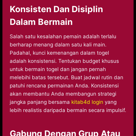
Konsisten Dan Disiplin
Dalam Bermain
Salah satu kesalahan pemain adalah terlalu
berharap menang dalam satu kali main.
Padahal, kunci kemenangan dalam togel
adalah konsistensi. Tentukan budget khusus
untuk bermain togel dan jangan pernah
melebihi batas tersebut. Buat jadwal rutin dan
patuhi rencana permainan Anda. Konsistensi
akan membantu Anda membangun strategi
jangka panjang bersama
kitab4d login
yang
lebih realistis daripada bermain secara impulsif.
Gabung Dengan Grup Atau