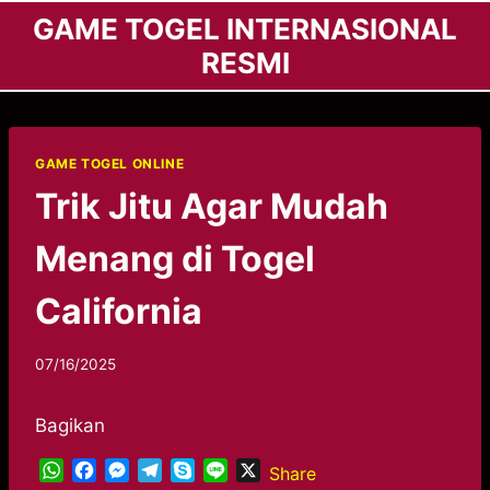
Skip
GAME TOGEL INTERNASIONAL
to
RESMI
content
GAME TOGEL ONLINE
Trik Jitu Agar Mudah
Menang di Togel
California
07/16/2025
Bagikan
W
F
M
T
S
L
X
Share