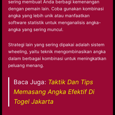
sering membuat Anda berbagi kemenangan
dengan pemain lain. Coba gunakan kombinasi
angka yang lebih unik atau manfaatkan
software statistik untuk menganalisis angka-
angka yang sering muncul.
Strategi lain yang sering dipakai adalah sistem
wheeling, yaitu teknik mengombinasikan angka
dalam berbagai kombinasi untuk meningkatkan
peluang menang.
Baca Juga:
Taktik Dan Tips
Memasang Angka Efektif Di
Togel Jakarta