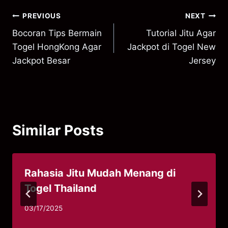
Post
PREVIOUS
NEXT
Bocoran Tips Bermain
Tutorial Jitu Agar
navigation
Togel HongKong Agar
Jackpot di Togel New
Jackpot Besar
Jersey
Similar Posts
Rahasia Jitu Mudah Menang di
Togel Thailand
03/17/2025