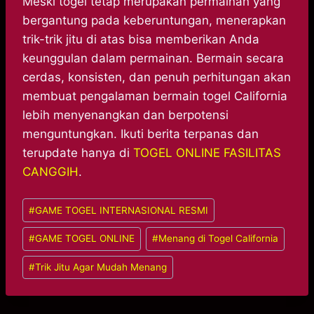
Meski togel tetap merupakan permainan yang
bergantung pada keberuntungan, menerapkan
trik-trik jitu di atas bisa memberikan Anda
keunggulan dalam permainan. Bermain secara
cerdas, konsisten, dan penuh perhitungan akan
membuat pengalaman bermain togel California
lebih menyenangkan dan berpotensi
menguntungkan. Ikuti berita terpanas dan
terupdate hanya di
TOGEL ONLINE FASILITAS
CANGGIH
.
Post
#
GAME TOGEL INTERNASIONAL RESMI
Tags:
#
GAME TOGEL ONLINE
#
Menang di Togel California
#
Trik Jitu Agar Mudah Menang