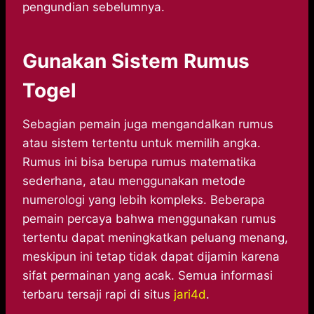
pengundian sebelumnya.
Gunakan Sistem Rumus
Togel
Sebagian pemain juga mengandalkan rumus
atau sistem tertentu untuk memilih angka.
Rumus ini bisa berupa rumus matematika
sederhana, atau menggunakan metode
numerologi yang lebih kompleks. Beberapa
pemain percaya bahwa menggunakan rumus
tertentu dapat meningkatkan peluang menang,
meskipun ini tetap tidak dapat dijamin karena
sifat permainan yang acak. Semua informasi
terbaru tersaji rapi di situs
jari4d
.