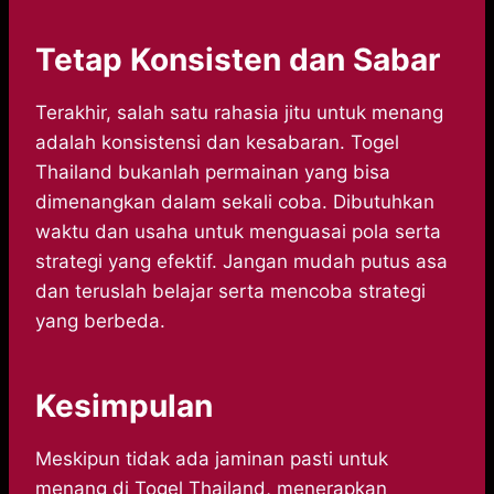
Tetap Konsisten dan Sabar
Terakhir, salah satu rahasia jitu untuk menang
adalah konsistensi dan kesabaran. Togel
Thailand bukanlah permainan yang bisa
dimenangkan dalam sekali coba. Dibutuhkan
waktu dan usaha untuk menguasai pola serta
strategi yang efektif. Jangan mudah putus asa
dan teruslah belajar serta mencoba strategi
yang berbeda.
Kesimpulan
Meskipun tidak ada jaminan pasti untuk
menang di Togel Thailand, menerapkan