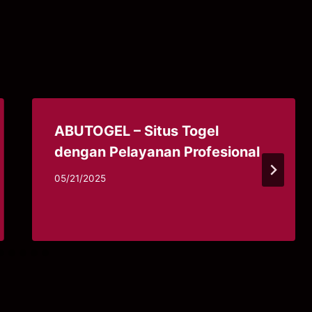
ABUTOGEL – Situs Togel
dengan Pelayanan Profesional
05/21/2025