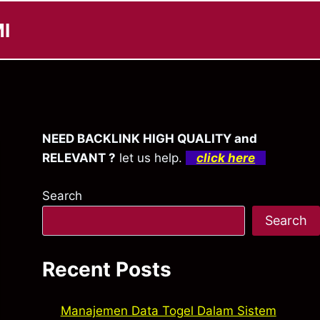
I
NEED BACKLINK HIGH QUALITY and
RELEVANT ?
let us help.
click here
Search
Search
Recent Posts
Manajemen Data Togel Dalam Sistem