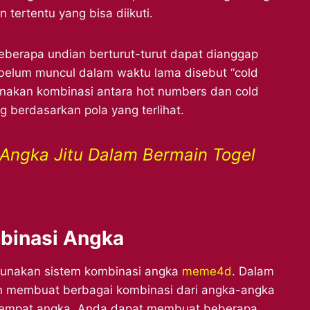
 tertentu yang bisa diikuti.
eberapa undian berturut-turut dapat dianggap
belum muncul dalam waktu lama disebut “cold
unakan kombinasi antara hot numbers dan cold
erdasarkan pola yang terlihat.
Angka Jitu Dalam Bermain Togel
binasi Angka
ggunakan sistem kombinasi angka
meme4d
. Dalam
an membuat berbagai kombinasi dari angka-angka
ih empat angka, Anda dapat membuat beberapa