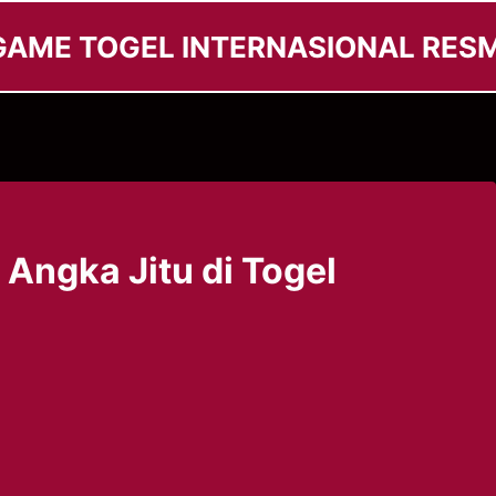
GAME TOGEL INTERNASIONAL RESM
Angka Jitu di Togel