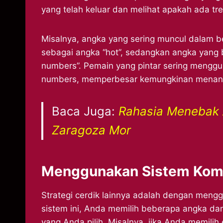
yang telah keluar dan melihat apakah ada tren
Misalnya, angka yang sering muncul dalam b
sebagai angka “hot”, sedangkan angka yang 
numbers”. Pemain yang pintar sering mengg
numbers, memperbesar kemungkinan menang b
Baca Juga:
Rahasia Menebak 
Zaragoza Mor
Menggunakan Sistem Kom
Strategi cerdik lainnya adalah dengan men
sistem ini, Anda memilih beberapa angka d
yang Anda pilih. Misalnya, jika Anda memil