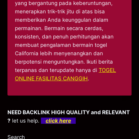
yang bergantung pada keberuntungan,
menerapkan trik-trik jitu di atas bisa
memberikan Anda keunggulan dalam
permainan. Bermain secara cerdas,
konsisten, dan penuh perhitungan akan
membuat pengalaman bermain togel
California lebih menyenangkan dan
berpotensi menguntungkan. Ikuti berita
terpanas dan terupdate hanya di
TOGEL
ONLINE FASILITAS CANGGIH
.
NEED BACKLINK HIGH QUALITY and RELEVANT
?
let us help.
click here
Search