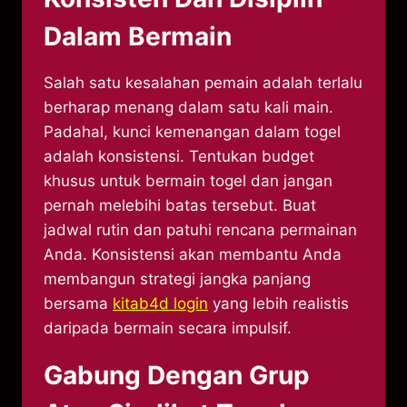
Dalam Bermain
Salah satu kesalahan pemain adalah terlalu
berharap menang dalam satu kali main.
Padahal, kunci kemenangan dalam togel
adalah konsistensi. Tentukan budget
khusus untuk bermain togel dan jangan
pernah melebihi batas tersebut. Buat
jadwal rutin dan patuhi rencana permainan
Anda. Konsistensi akan membantu Anda
membangun strategi jangka panjang
bersama
kitab4d login
yang lebih realistis
daripada bermain secara impulsif.
Gabung Dengan Grup