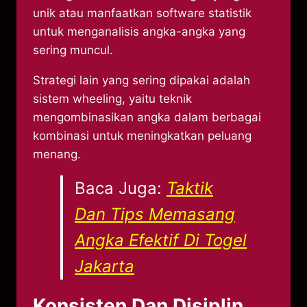
unik atau manfaatkan software statistik
untuk menganalisis angka-angka yang
sering muncul.
Strategi lain yang sering dipakai adalah
sistem wheeling, yaitu teknik
mengombinasikan angka dalam berbagai
kombinasi untuk meningkatkan peluang
menang.
Baca Juga:
Taktik
Dan Tips Memasang
Angka Efektif Di Togel
Jakarta
Konsisten Dan Disiplin