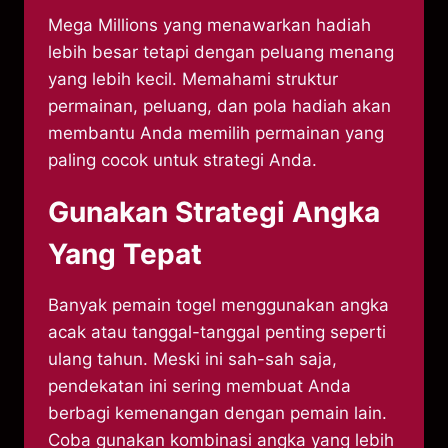
Mega Millions yang menawarkan hadiah
lebih besar tetapi dengan peluang menang
yang lebih kecil. Memahami struktur
permainan, peluang, dan pola hadiah akan
membantu Anda memilih permainan yang
paling cocok untuk strategi Anda.
Gunakan Strategi Angka
Yang Tepat
Banyak pemain togel menggunakan angka
acak atau tanggal-tanggal penting seperti
ulang tahun. Meski ini sah-sah saja,
pendekatan ini sering membuat Anda
berbagi kemenangan dengan pemain lain.
Coba gunakan kombinasi angka yang lebih